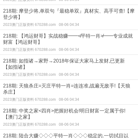
218期: 摩登少将,单双句『最稳单双』真材实、高手可查!【摩
登少将】
2023澳门正版资料 670288.com
08-06 04:34
218期: 【鸿运财哥】实战稳赚━━≮平特一肖≯━━专业成就
财富【鸿运财哥】
2023澳门正版资料 670288.com
08-06 04:34
218期: 如指诸→家野→2018年保证大家马上发财,已更新
【如指诸】
2023澳门正版资料 670288.com
08-06 04:34
218期: 天狼杀庄=灭庄平特一肖=连连准,战遍无敌手!【天狼
杀庄】
2023澳门正版资料 670288.com
08-06 04:34
218期: 中奖之家<四肖>把握好机会!明日财富一定属于你!
【澳门之家】
2023澳门正版资料 670288.com
08-06 04:34
218期: 陆合大赚◇◇◇平特一肖◇◇◇稳定的.一切拭目以