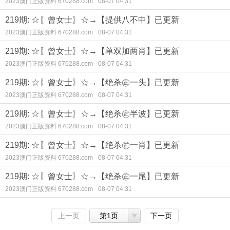
2023澳门正版资料 670288.com
08-07 04:31
219期: ☆〖曾女士〗☆→【提供八不中】已更新
2023澳门正版资料 670288.com
08-07 04:31
219期: ☆〖曾女士〗☆→【单双加两肖】已更新
2023澳门正版资料 670288.com
08-07 04:31
219期: ☆〖曾女士〗☆→【绝杀㊣一头】已更新
2023澳门正版资料 670288.com
08-07 04:31
219期: ☆〖曾女士〗☆→【绝杀㊣半波】已更新
2023澳门正版资料 670288.com
08-07 04:31
219期: ☆〖曾女士〗☆→【绝杀㊣一肖】已更新
2023澳门正版资料 670288.com
08-07 04:31
219期: ☆〖曾女士〗☆→【绝杀㊣一尾】已更新
2023澳门正版资料 670288.com
08-07 04:31
上一页
第1页
下一页