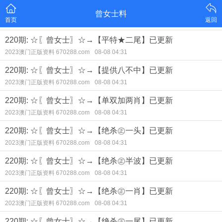
曾女士料
首页
返回
220期: ☆〖曾女士〗☆→【平特★二尾】已更新
2023澳门正版资料 670288.com
08-08 04:31
220期: ☆〖曾女士〗☆→【提供八不中】已更新
2023澳门正版资料 670288.com
08-08 04:31
220期: ☆〖曾女士〗☆→【单双加两肖】已更新
2023澳门正版资料 670288.com
08-08 04:31
220期: ☆〖曾女士〗☆→【绝杀㊣一头】已更新
2023澳门正版资料 670288.com
08-08 04:31
220期: ☆〖曾女士〗☆→【绝杀㊣半波】已更新
2023澳门正版资料 670288.com
08-08 04:31
220期: ☆〖曾女士〗☆→【绝杀㊣一肖】已更新
2023澳门正版资料 670288.com
08-08 04:31
220期: ☆〖曾女士〗☆→【绝杀㊣一尾】已更新