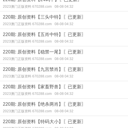
2023澳门正版资料 670288.com
08-08 04:32
220期: 原创资料【三头中特】〖已更新〗
2023澳门正版资料 670288.com
08-08 04:32
220期: 原创资料【五肖中特】〖已更新〗
2023澳门正版资料 670288.com
08-08 04:32
220期: 原创资料【稳禁一尾】〖已更新〗
2023澳门正版资料 670288.com
08-08 04:32
220期: 原创资料【九宫禁肖】〖已更新〗
2023澳门正版资料 670288.com
08-08 04:32
220期: 原创资料【家畜野兽】〖已更新〗
2023澳门正版资料 670288.com
08-08 04:32
220期: 原创资料【绝杀两肖】〖已更新〗
2023澳门正版资料 670288.com
08-08 04:32
220期: 原创资料【特码大小】〖已更新〗